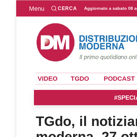
Menu
CERCA
Aggiornato a
sabato 08 
VIDEO
TGDO
PODCAST
#SPECI
TGdo, il notizia
moderna. 27 ot