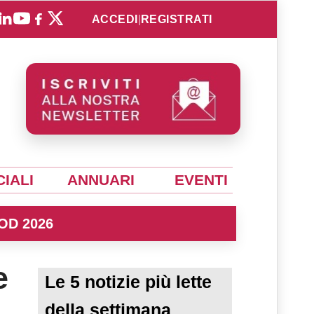
ACCEDI
|
REGISTRATI
IALI
ANNUARI
EVENTI
OD 2026
e
Le 5 notizie più lette
della settimana