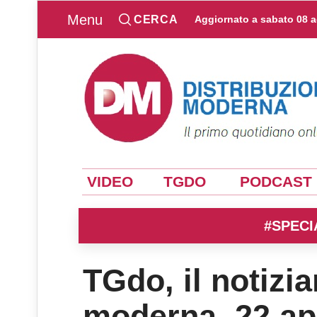
Menu
CERCA
Aggiornato a
sabato 08 
VIDEO
TGDO
PODCAST
#SPECI
TGdo, il notizia
moderna. 22 ap