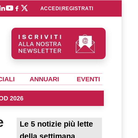
ACCEDI
|
REGISTRATI
IALI
ANNUARI
EVENTI
OD 2026
e
Le 5 notizie più lette
della settimana