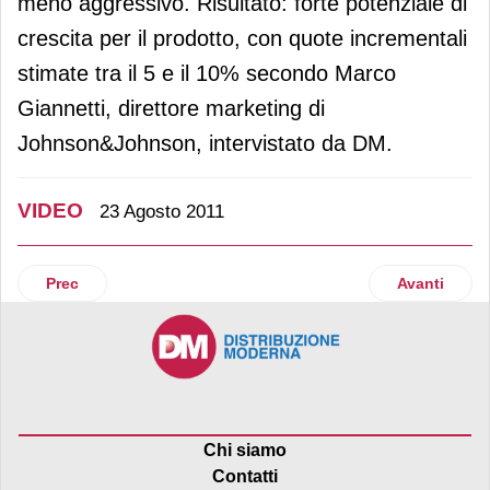
meno aggressivo. Risultato: forte potenziale di
crescita per il prodotto, con quote incrementali
stimate tra il 5 e il 10% secondo Marco
Giannetti, direttore marketing di
Johnson&Johnson, intervistato da DM.
VIDEO
23 Agosto 2011
Articolo precedente: Galbani e “Le storie del furgoncino”
Articolo suc
Prec
Avanti
Chi siamo
Contatti