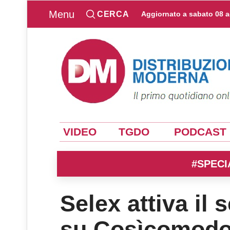
Menu
CERCA
Aggiornato a
sabato 08 
VIDEO
TGDO
PODCAST
#SPECI
Selex attiva il 
su Cosìcomodo.i