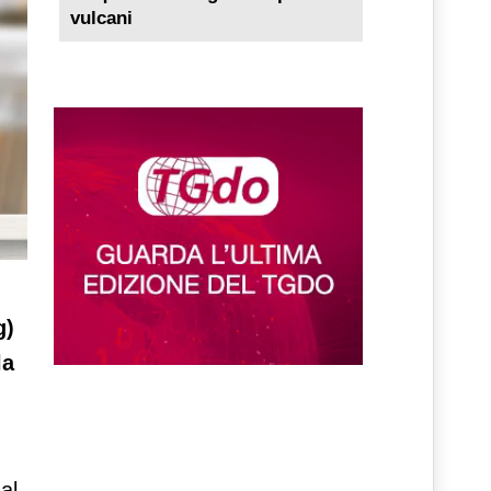
vulcani
g)
la
al