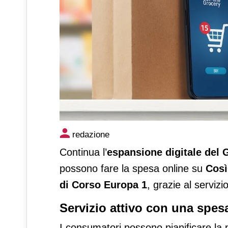
Selex attiva il servizio click
redazione
Osio Sotto (Bg)
Continua l’
espansione
digitale del
possono fare la spesa online su
Così
di Corso Europa 1
, grazie al servizi
Servizio attivo con una spes
I consumatori possono pianificare la pr