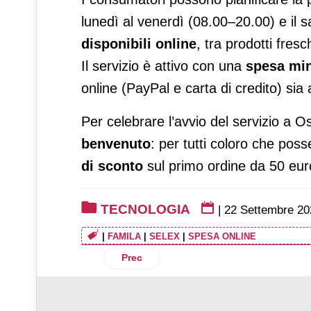
lunedì al venerdì (08.00–20.00) e il 
disponibili online
, tra prodotti fresc
Il servizio è attivo con una
spesa min
online (PayPal e carta di credito) sia
Per celebrare l’avvio del servizio a O
benvenuto
: per tutti coloro che pos
di sconto
sul primo ordine da 50 eur
TECNOLOGIA
|
22 Settembre 20
|
FAMILA
|
SELEX
|
SPESA ONLINE
Articolo precedente: Nasce Foodtech Inc
Prec