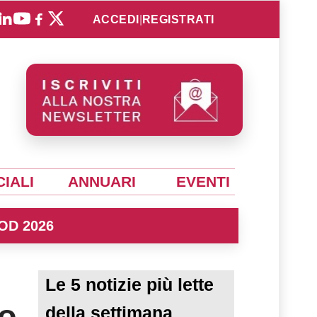
ACCEDI
|
REGISTRATI
IALI
ANNUARI
EVENTI
OD 2026
Le 5 notizie più lette
io
della settimana