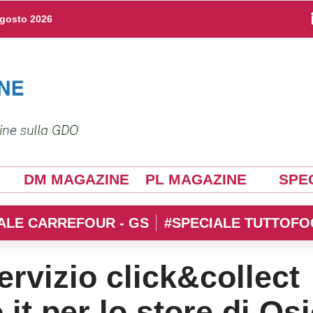
agosto 2026
DM MAGAZINE
PL MAGAZINE
SPEC
ALE CARREFOUR - GS
#SPECIALE TUTTOFO
servizio click&collect
t per lo store di Os