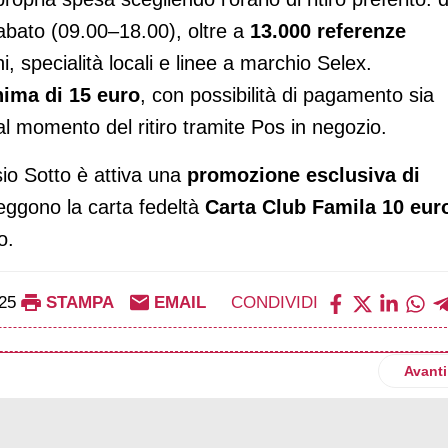
sabato (09.00–18.00), oltre a
13.000 referenze
hi, specialità locali e linee a marchio Selex.
ima di 15 euro
, con possibilità di pagamento sia
 al momento del ritiro tramite Pos in negozio.
sio Sotto è attiva una
promozione esclusiva di
seggono la carta fedeltà
Carta Club Famila
10 eur
o.
25
STAMPA
EMAIL
CONDIVIDI
ubator: il programma che trasforma la ricerca in startup agroalim
Artico
Avanti