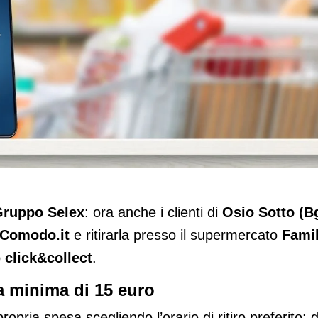
&collect su Cosìcomodo.it per lo store di
 Gruppo Selex
: ora anche i clienti di
Osio Sotto (B
Comodo.it
e ritirarla presso il supermercato
Fami
o
click&collect
.
a minima di 15 euro
opria spesa scegliendo l’orario di ritiro preferito: d