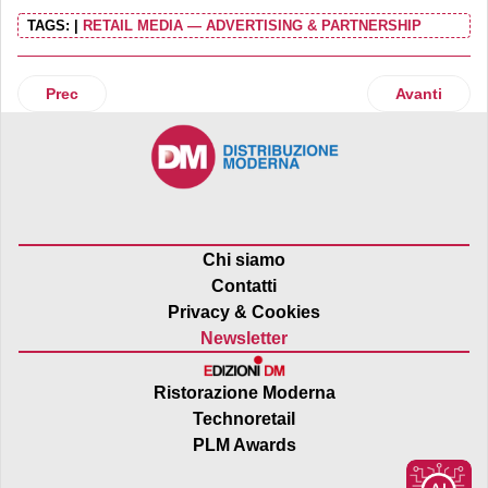
TAGS:
|
RETAIL MEDIA — ADVERTISING & PARTNERSHIP
Articolo precedente: Adkaora e Klarna, partnership per il re
Articolo suc
Prec
Avanti
Chi siamo
Contatti
Privacy & Cookies
Newsletter
Ristorazione Moderna
Technoretail
PLM Awards