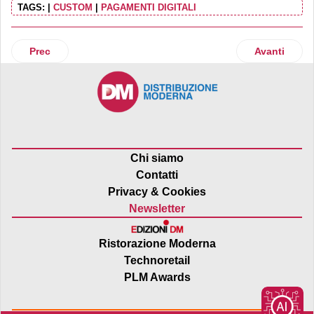
TAGS:
|
CUSTOM
|
PAGAMENTI DIGITALI
Articolo precedente: Iper La grande i rinnova IperDrive
Articolo suc
Prec
Avanti
Chi siamo
Contatti
Privacy & Cookies
Newsletter
Ristorazione Moderna
Technoretail
PLM Awards