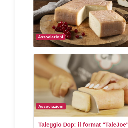
Associazioni
Associazioni
Taleggio Dop: il format "TaleJoe