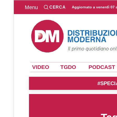
Menu
CERCA
Aggiornato a
venerdì 07 
VIDEO
TGDO
PODCAST
#SPECI