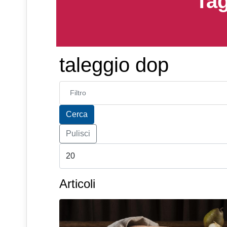
Tag
taleggio dop
Inserisci parte del titolo
Cerca
Pulisci
Articoli