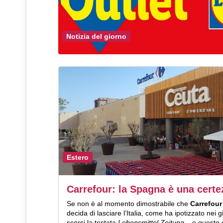
Notizia del giorno
Estero
Carrefour: la Spagna è una certe
Se non è al momento dimostrabile che
Carrefour
decida di lasciare l’Italia, come ha ipotizzato nei g
scorsi la testata
Lebensmittel Zeitung
– e questo