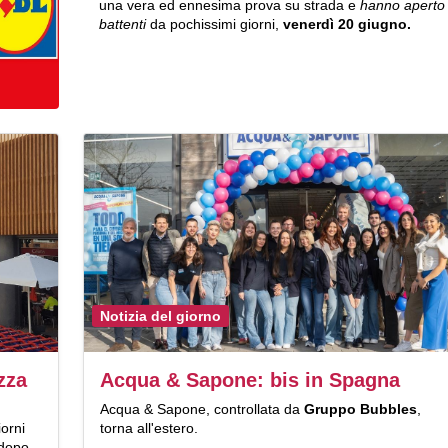
una vera ed ennesima prova su strada e
hanno aperto 
battenti
da pochissimi giorni,
venerdì 20 giugno.
Notizia del giorno
zza
Acqua & Sapone: bis in Spagna
Acqua & Sapone, controllata da
Gruppo Bubbles
,
iorni
torna all'estero.
 dopo