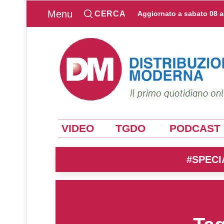
Menu
CERCA
Aggiornato a
sabato 08 
VIDEO
TGDO
PODCAST
#SPECI