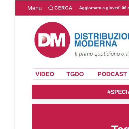
Menu
CERCA
Aggiornato a
giovedì 06 
VIDEO
TGDO
PODCAST
#SPECI