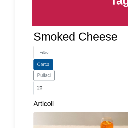
Tag
Smoked Cheese
Inserisci parte del titolo
Cerca
Pulisci
Articoli