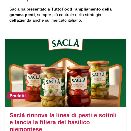
Saclà ha presentato a
TuttoFood
l’
ampliamento della
gamma pesti
, sempre più centrale nella strategia
dell’azienda anche sul mercato italiano.
Prodotti
Saclà rinnova la linea di pesti e sottoli
e lancia la filiera del basilico
piemontese