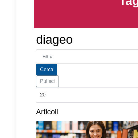
Tag
diageo
Inserisci parte del titolo
Cerca
Pulisci
Articoli