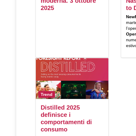
moderna. 3 ottobre
Nas
2025
to 
NewP
mart
l’op
Oper
numer
estiv
Trend
Distilled 2025
definisce i
comportamenti di
consumo