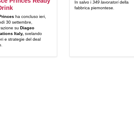
ce Princes Ready
In salvo i
349 lavoratori
della
Drink
fabbrica piemontese.
rinces
ha concluso ieri,
edì 30 settembre,
erazione su
Diageo
ations Italy,
svelando
i e strategie del deal
o.