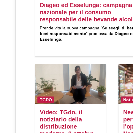
Diageo ed Esselunga: campagna
nazionale per il consumo
responsabile delle bevande alcol
Prende vita la nuova campagna “
Se scegli di ber
bevi responsabilmente
” promossa da
Diageo
e
Esselunga
.
TGDO
Noti
Video: TGdo, il
Ne
notiziario della
per
distribuzione
l'o