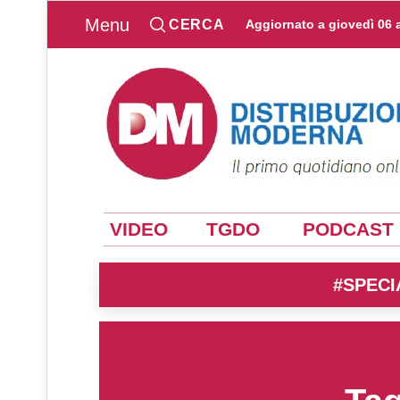
Menu
CERCA
Aggiornato a
giovedì 06 
VIDEO
TGDO
PODCAST
#SPECI