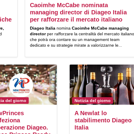
Caoimhe McCabe nominata
managing director di Diageo Italia
iche
per rafforzare il mercato italiano
e,
Diageo Italia
nomina
Caoimhe McCabe
managing
d
director
per rafforzare la centralità del mercato italiano
che potrà ora contare su un management team
dedicato e su strategie mirate a valorizzarne le...
zia del giorno
Notizia del giorno
wPrinces
A Newlat lo
feziona
stabilimento Diageo
perazione Diageo.
Italia