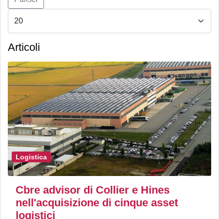
Articoli
Logistica
Cbre advisor di Collier e Hines
nell'acquisizione di cinque asset
logistici