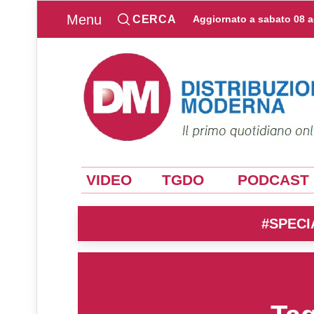
Menu
CERCA
Aggiornato a
sabato 08 
VIDEO
TGDO
PODCAST
#SPECI