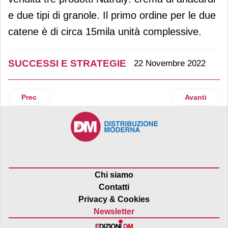
e due tipi di granole. Il primo ordine per le due
catene è di circa 15mila unità complessive.
SUCCESSI E STRATEGIE
22 Novembre 2022
Articolo precedente: Selex cresce del 5,6% e pianifica 340 m
Articolo su
Prec
Avanti
Chi siamo
Contatti
Privacy & Cookies
Newsletter