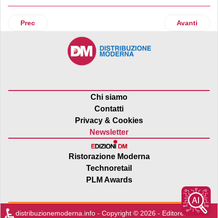
Articolo precedente: RFID: la svolta 4.0 è possibile con gli 
Articolo suc
Prec
Avanti
Chi siamo
Contatti
Privacy & Cookies
Newsletter
Ristorazione Moderna
Technoretail
PLM Awards
♿
distribuzionemoderna.info - Copyright © 2026 - Editore:
Edra