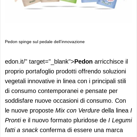
Pedon spinge sul pedale dell’innovazione
Pedon spinge sul pedale
edon.it/" target="_blank">
Pedon
arricchisce il
dell’innovazione
proprio portafoglio prodotti offrendo soluzioni
vegetali innovative in linea con i principali stili
di consumo contemporanei e pensate per
soddisfare nuove occasioni di consumo. Con
le nuove proposte
Mix con Verdure
della linea
I
Pronti
e il nuovo formato pluridose de
I Legumi
fatti a snack
conferma di essere una marca