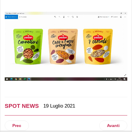
SPOT NEWS
19 Luglio 2021
Articolo precedente: Digitalizzare la catena alimentare per 
Articolo suc
Prec
Avanti