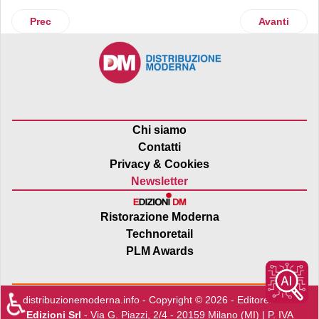
Articolo precedente: Sonae Sierra tra i finalisti all’Europ
Articolo suc
Prec
Avanti
Chi siamo
Contatti
Privacy & Cookies
Newsletter
Ristorazione Moderna
Technoretail
PLM Awards
♿
distribuzionemoderna.info - Copyright © 2026 - Editore:
Edra
Edizioni Srl
- Via G. Piazzi, 2/4 - 20159 Milano (MI) | P. IVA