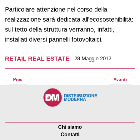
Particolare attenzione nel corso della
realizzazione sarà dedicata all’ecosostenibilità:
sul tetto della struttura verranno, infatti,
installati diversi pannelli fotovoltaici.
RETAIL REAL ESTATE
28 Maggio 2012
Articolo precedente: Al via la joint venture China Designer
Articolo suc
Prec
Avanti
Chi siamo
Contatti