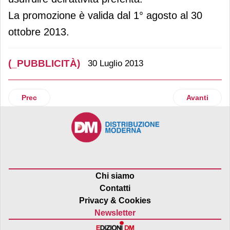
La promozione è valida dal 1° agosto al 30
ottobre 2013.
(_PUBBLICITÀ)
30 Luglio 2013
Articolo precedente: Billa annuncia il ritorno della promo
Articolo su
Prec
Avanti
Chi siamo
Contatti
Privacy & Cookies
Newsletter