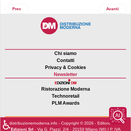
Articolo precedente: Esselunga con Unicef a favore dell’Ind
Articolo suc
Prec
Avanti
Chi siamo
Contatti
Privacy & Cookies
Newsletter
Ristorazione Moderna
Technoretail
PLM Awards
♿
distribuzionemoderna.info - Copyright © 2026 - Editore:
Edra
Edizioni Srl
- Via G. Piazzi, 2/4 - 20159 Milano (MI) | P. IVA