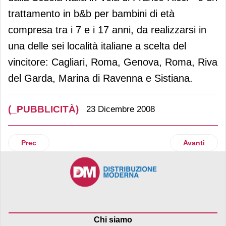
trattamento in b&b per bambini di età
compresa tra i 7 e i 17 anni, da realizzarsi in
una delle sei località italiane a scelta del
vincitore: Cagliari, Roma, Genova, Roma, Riva
del Garda, Marina di Ravenna e Sistiana.
(_PUBBLICITÀ)
23 Dicembre 2008
Articolo precedente: Patasnella sceglie di comunicare in tv
Articolo suc
Prec
Avanti
Chi siamo