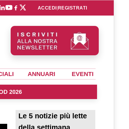
ACCEDI
|
REGISTRATI
IALI
ANNUARI
EVENTI
OD 2026
Le 5 notizie più lette
della settimana