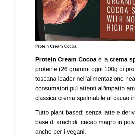
Protein Cream Cocoa
Probios: sì a Protein Cream
Protein Cream Cocoa
è la
crema sp
proteine (26 grammi ogni 100g di pr
toscana leader nell’alimentazione hea
consumatori più attenti all’impatto a
classica crema spalmabile al cacao i
Tutto plant-based: senza latte e deriv
base di arachidi, cacao magro in polver
anche per i vegani.