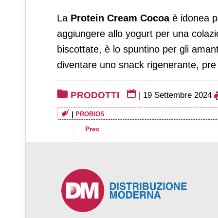
La
Protein Cream Cocoa
è idonea pe
aggiungere allo yogurt per una colazi
biscottate, è lo spuntino per gli amant
diventare uno snack rigenerante, pre
PRODOTTI
|
19 Settembre 2024
|
PROBIOS
Articolo precedente: Planet Farms pro
Prec