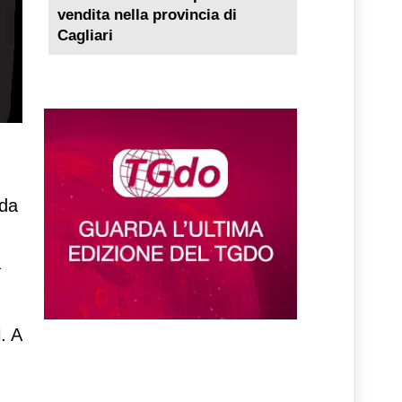
vendita nella provincia di
Cagliari
nda
a
. A