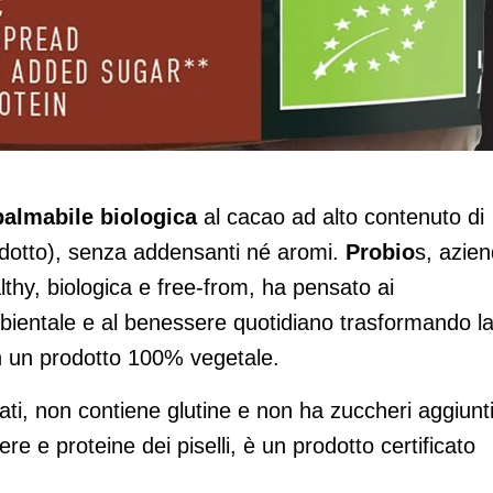
 Cocoa
almabile biologica
al cacao ad alto contenuto di
odotto), senza addensanti né aromi.
Probio
s, azie
lthy, biologica e free-from, ha pensato ai
mbientale e al benessere quotidiano trasformando l
n un prodotto 100% vegetale.
ati, non contiene glutine e non ha zuccheri aggiunti
e e proteine dei piselli, è un prodotto certificato