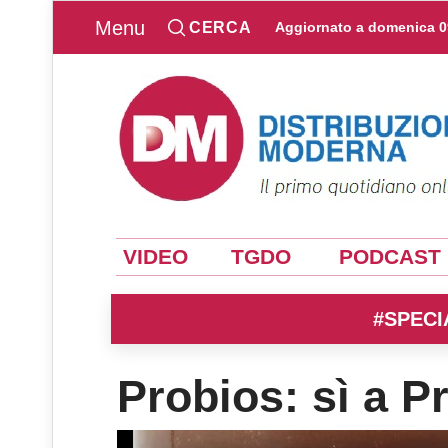
Menu
CERCA
Aggiornato a
domenica 0
VIDEO
TGDO
PODCAST
#SPECI
Probios: sì a 