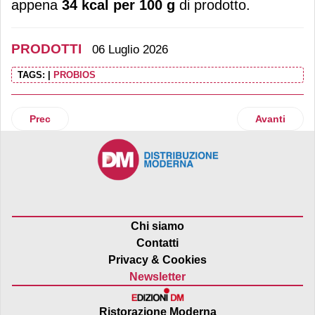
appena
34 kcal per 100 g
di prodotto.
PRODOTTI
06 Luglio 2026
TAGS:
|
PROBIOS
Articolo precedente: Alce Nero amplia la proposta infanzia 
Articolo suc
Prec
Avanti
Chi siamo
Contatti
Privacy & Cookies
Newsletter
Ristorazione Moderna