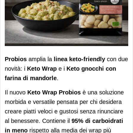
Probios: arrivano i Keto Wrap e i Keto
Probios
amplia la
linea keto-friendly
con due
gnocchi a basso contenuto di
novità: i
Keto Wrap
e i
Keto gnocchi con
carboidrati
farina di mandorle
.
Il nuovo
Keto Wrap Probios
è una soluzione
morbida e versatile pensata per chi desidera
creare piatti veloci e gustosi senza rinunciare
al benessere. Contiene il
95% di carboidrati
in meno
rispetto alla media dei wrap più