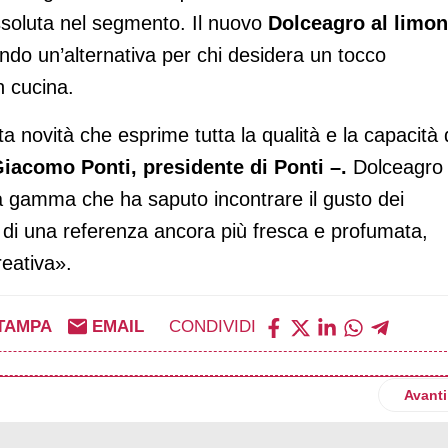
ssoluta nel segmento. Il nuovo
Dolceagro al limo
rendo un’alternativa per chi desidera un tocco
n cucina.
 novità che esprime tutta la qualità e la capacità 
iacomo Ponti, presidente di Ponti –.
Dolceagro 
na gamma che ha saputo incontrare il gusto dei
 di una referenza ancora più fresca e profumata,
eativa».
TAMPA
EMAIL
CONDIVIDI
hiudi per i mirtilli
Artico
Avanti