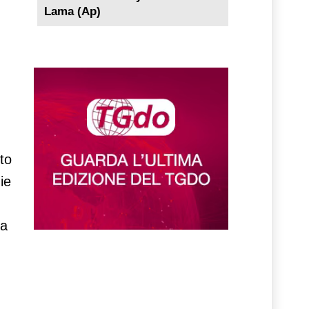
Lama (Ap)
to
ie
za