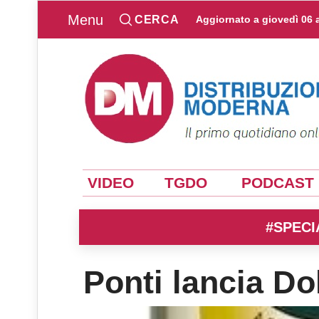
Menu
CERCA
Aggiornato a
giovedì 06 
VIDEO
TGDO
PODCAST
#SPECI
Ponti lancia Do