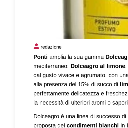
Ponti lancia Dolceagro al li
redazione
Ponti
amplia la sua gamma
Dolceag
mediterraneo:
Dolceagro al limone
.
dal gusto vivace e agrumato, con una 
alla presenza del 15% di succo di
lim
perfettamente delicatezza e freschezza
la necessità di ulteriori aromi o sapori
Dolceagro è una linea di successo di P
proposta dei
condimenti bianchi
in 