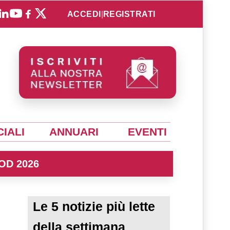
ACCEDI
|
REGISTRATI
IALI
ANNUARI
EVENTI
OD 2026
Le 5 notizie più lette
della settimana