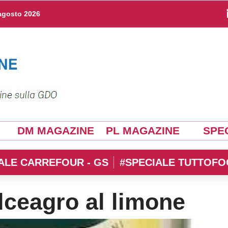
agosto 2026
DM MAGAZINE
PL MAGAZINE
SPEC
ALE CARREFOUR - GS
#SPECIALE TUTTOFO
lceagro al limone