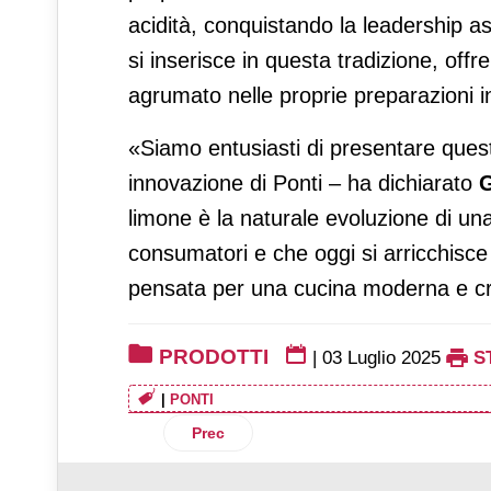
acidità, conquistando la leadership a
si inserisce in questa tradizione, off
agrumato nelle proprie preparazioni i
«Siamo entusiasti di presentare questa
innovazione di Ponti – ha dichiarato
G
limone è la naturale evoluzione di u
consumatori e che oggi si arricchisce
pensata per una cucina moderna e cr
PRODOTTI
|
03 Luglio 2025
S
|
PONTI
Articolo precedente: Orsero, pack apri e c
Prec