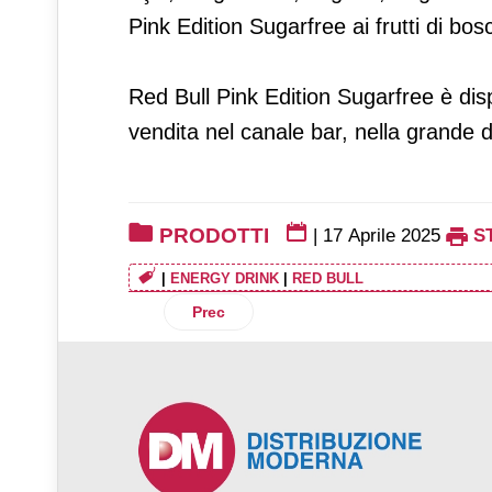
Pink Edition Sugarfree ai frutti di bos
Red Bull Pink Edition Sugarfree è disp
vendita nel canale bar, nella grande di
PRODOTTI
|
17 Aprile 2025
S
|
ENERGY DRINK
|
RED BULL
Articolo precedente: Ritter Sport ripropo
Prec