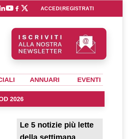
ACCEDI
|
REGISTRATI
IALI
ANNUARI
EVENTI
OD 2026
Le 5 notizie più lette
della settimana