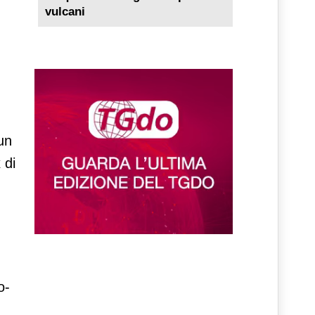
vulcani
 un
 di
o-