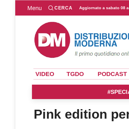
Menu
CERCA
Aggiornato a
sabato 08 
VIDEO
TGDO
PODCAST
#SPECI
Pink edition pe