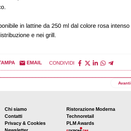
co.
onibile in lattine da 250 ml dal colore rosa intenso 
stribuzione e nei grill.
TAMPA
EMAIL
CONDIVIDI
ne la limited edition Tasty Vibes
Artico
Avanti
Chi siamo
Ristorazione Moderna
Contatti
Technoretail
Privacy & Cookies
PLM Awards
Newsletter