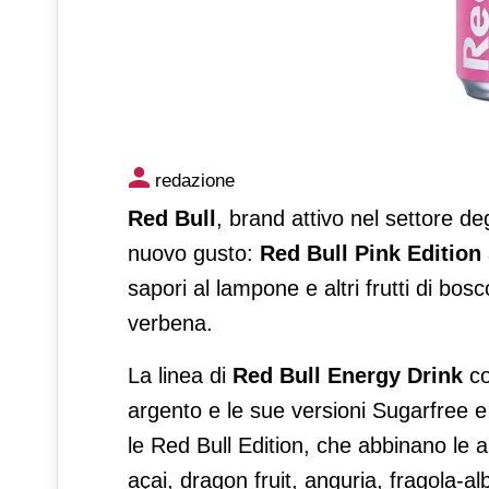
Pink edition per Red Bull
redazione
Red Bull
, brand attivo nel settore de
nuovo gusto:
Red Bull Pink Edition 
sapori al lampone e altri frutti di bos
verbena.
La linea di
Red Bull Energy Drink
co
argento e le sue versioni Sugarfree 
le Red Bull Edition, che abbinano le a
açai, dragon fruit, anguria, fragola-a