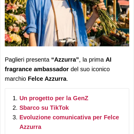
Paglieri: nasce Azzurra, la prima ai
Paglieri presenta
“Azzurra”
, la prima
AI
fragrance ambassador di Felce
fragrance ambassador
del suo iconico
Azzurra
marchio
Felce Azzurra
.
Un progetto per la GenZ
Sbarco su TikTok
Evoluzione comunicativa per Felce
Azzurra