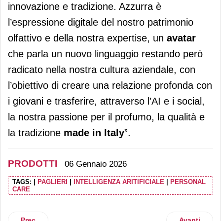
innovazione e tradizione. Azzurra è
l’espressione digitale del nostro patrimonio
olfattivo e della nostra expertise, un
avatar
che parla un nuovo linguaggio restando però
radicato nella nostra cultura aziendale, con
l’obiettivo di creare una relazione profonda con
i giovani e trasferire, attraverso l’AI e i social,
la nostra passione per il profumo, la qualità e
la tradizione
made in Italy
”.
PRODOTTI
06 Gennaio 2026
TAGS:
|
PAGLIERI
|
INTELLIGENZA ARITIFICIALE
|
PERSONAL
CARE
Articolo precedente: Moneta lancia 151: linea di cookware
Articolo suc
Prec
Avanti