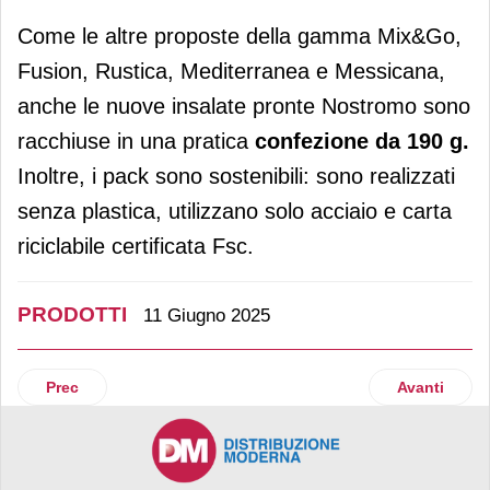
Come le altre proposte della gamma Mix&Go,
Fusion, Rustica, Mediterranea e Messicana,
anche le nuove insalate pronte Nostromo sono
racchiuse in una pratica
confezione da 190
g.
Inoltre, i pack sono sostenibili: sono realizzati
senza plastica, utilizzano solo acciaio e carta
riciclabile certificata Fsc.
PRODOTTI
11 Giugno 2025
Articolo precedente: Purina arricchisce la linea Adventuros F
Articolo suc
Prec
Avanti