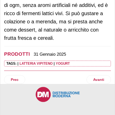
di ogm, senza aromi artificiali né additivi, ed è
ricco di fermenti lattici vivi. Si può gustare a
colazione o a merenda, ma si presta anche
come dessert, al naturale o arricchito con
frutta fresca e cereali.
PRODOTTI
31 Gennaio 2025
TAGS:
|
LATTERIA VIPITENO
|
YOGURT
Articolo precedente: Apofruit presenta la gamma di ortaggi 
Articolo suc
Prec
Avanti