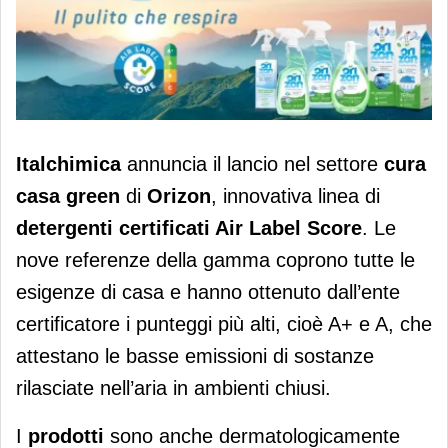
Italchimica lancia la linea Dual Power
Italchimica
annuncia il lancio nel settore
cura
Orizon
casa green
di
Orizon
, innovativa linea di
detergenti certificati Air Label Score
. Le
nove referenze della gamma coprono tutte le
esigenze di casa e hanno ottenuto dall’ente
certificatore i punteggi più alti, cioè A+ e A, che
attestano le basse emissioni di sostanze
rilasciate nell’aria in ambienti chiusi.
I
prodotti
sono anche dermatologicamente