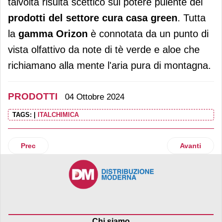
talvolta risulta scettico sul potere pulente dei
prodotti del settore cura casa green
. Tutta
la
gamma
Orizon
è connotata da un punto di
vista olfattivo da note di tè verde e aloe che
richiamano alla mente l'aria pura di montagna.
PRODOTTI
04 Ottobre 2024
TAGS:
|
ITALCHIMICA
Articolo precedente: Fuji MelaPiù dell’Emilia Romagna di n
Articolo suc
Prec
Avanti
Chi siamo