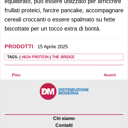
equilibrato, può essere utilizzato per arricchire
frullati proteici, farcire pancake, accompagnare
cereali croccanti o essere spalmato su fette
biscottate per un tocco extra di bontà.
PRODOTTI
15 Aprile 2025
TAGS:
|
HIGH PROTEIN
|
THE BRIDGE
Articolo precedente: Frascheri porta il latte di bufala in Gd
Articolo suc
Prec
Avanti
Chi siamo
Contatti