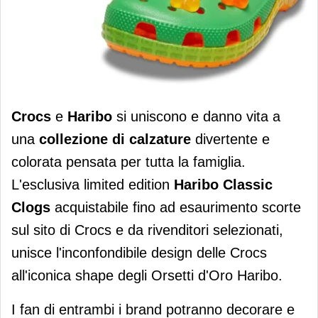
Haribo e Crocs insieme per una linea
Crocs
e
Haribo
si uniscono e danno vita a
di calzature
una
collezione di calzature
divertente e
colorata pensata per tutta la famiglia.
L'esclusiva limited edition
Haribo Classic
Clogs
acquistabile fino ad esaurimento scorte
sul sito di Crocs e da rivenditori selezionati,
unisce l'inconfondibile design delle Crocs
all'iconica shape degli Orsetti d'Oro Haribo.
I fan di entrambi i brand potranno decorare e