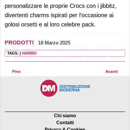
personalizzare le proprie Crocs con i jibbitz,
divertenti charms ispirati per l’occasione ai
golosi orsetti e al loro celebre pack.
PRODOTTI
18 Marzo 2025
TAGS:
|
HARIBO
Articolo precedente: Sgambaro presenta PastaSole, la pasta 
Articolo succ
Prec
Avanti
Chi siamo
Contatti
Privacy & Cookies