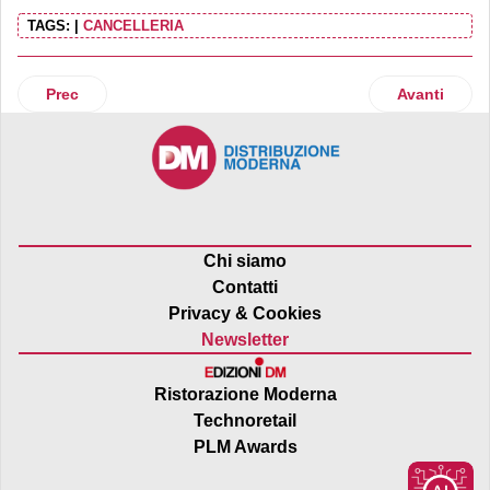
TAGS:
|
CANCELLERIA
Articolo precedente: Fiorentini Alimentari amplia la linea Te
Articolo suc
Prec
Avanti
Chi siamo
Contatti
Privacy & Cookies
Newsletter
Ristorazione Moderna
Technoretail
PLM Awards