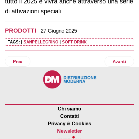
tutto il 2025 e vivrà anche attraverso una serie
di attivazioni speciali.
PRODOTTI
27 Giugno 2025
TAGS:
|
SANPELLEGRINO
|
SOFT DRINK
Articolo precedente: Baule Volante amplia la linea di humm
Articolo succ
Prec
Avanti
Chi siamo
Contatti
Privacy & Cookies
Newsletter