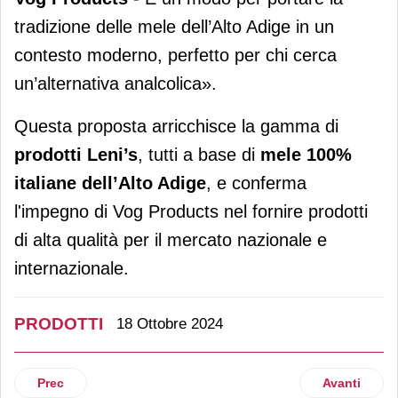
tradizione delle mele dell’Alto Adige in un
contesto moderno, perfetto per chi cerca
un’alternativa analcolica».
Questa proposta arricchisce la gamma di
prodotti Leni’s
, tutti a base di
mele 100%
italiane dell’Alto Adige
, e conferma
l'impegno di Vog Products nel fornire prodotti
di alta qualità per il mercato nazionale e
internazionale.
PRODOTTI
18 Ottobre 2024
Articolo precedente: Biokat’s rilancia la propria linea di lett
Articolo suc
Prec
Avanti