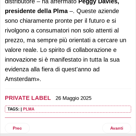
distributore – ha affermato
Peggy Davies,
presidente della Plma
–. Queste aziende
sono chiaramente pronte per il futuro e si
rivolgono a consumatori non solo attenti al
prezzo, ma sempre più orientati a cercare un
valore reale. Lo spirito di collaborazione e
innovazione si è manifestato in tutta la sua
evidenza alla fiera di quest'anno ad
Amsterdam».
PRIVATE LABEL
26 Maggio 2025
TAGS:
|
PLMA
Articolo precedente: Aumenta la qualità percepita della priv
Articolo suc
Prec
Avanti