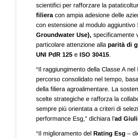
scientifici per rafforzare la pataticoltu
filiera
con ampia adesione delle azien
con estensione al modulo aggiuntivo
Groundwater Use),
specificamente v
particolare attenzione alla
parità di 
UNI PdR 125
e
ISO 30415
.
“Il raggiungimento della Classe A nel
percorso consolidato nel tempo, basat
della filiera agroalimentare. La sosteni
scelte strategiche e rafforza la coll
sempre più orientata a criteri di selezi
performance Esg,” dichiara l’
ad
Giul
“Il miglioramento del
Rating Esg
– di