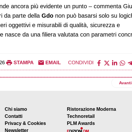
ende ancora più evidente un punto – commenta Giu
ri da parte della
Gdo
non può basarsi solo su logic
i oggettivi e misurabili di qualità, sicurezza e
re nasce da una filiera valutata con parametri concr
26
STAMPA
EMAIL
CONDIVIDI
olo tornano in tv con lo spot dedicato alle eccellenze Igp e Dop
Artico
Avanti
Chi siamo
Ristorazione Moderna
Contatti
Technoretail
Privacy & Cookies
PLM Awards
Newsletter