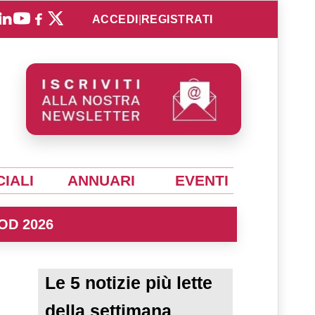
ACCEDI
|
REGISTRATI
IALI
ANNUARI
EVENTI
OD 2026
Le 5 notizie più lette
della settimana