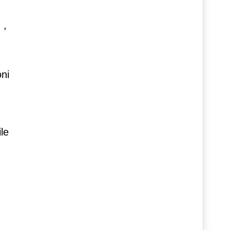
.
,
oni
le