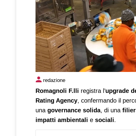
Romagnoli ottiene la classe A
redazione
responsabile per la Mdd
Romagnoli
F.lli
registra l’
upgrade de
Rating Agency
, confermando il perco
una
governance solida
, di una
filie
impatti ambientali
e
sociali
.