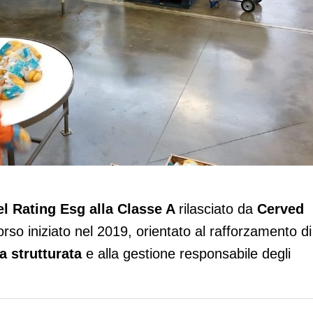
 nel Rating Esg: modello di filiera
l Rating Esg alla Classe A
rilasciato
da
Cerved
rso iniziato nel 2019, orientato al rafforzamento di
ra
strutturata
e alla gestione responsabile degli