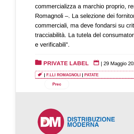
commercializza a marchio proprio, r
Romagnoli –. La selezione dei fornito
commerciali, ma deve fondarsi su criter
tracciabilità. La tutela del consumato
e verificabili”.
PRIVATE LABEL
|
29 Maggio 20
|
F.LLI ROMAGNOLI
|
PATATE
Articolo precedente: Lidl e Cannavacciu
Prec