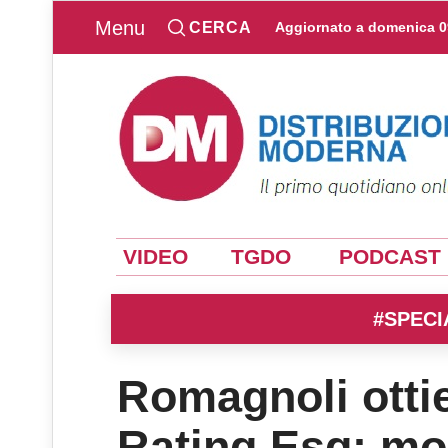
Menu
CERCA
Aggiornato a
domenica 0
VIDEO
TGDO
PODCAST
#SPECI
Romagnoli ottie
Rating Esg: mod