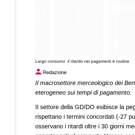
Largo consumo: il ritardo nei pagamenti è routine
Largo consumo: il ritardo ne
Redazione
Il macrosettore merceologico dei B
eterogeneo sui tempi di pagamento.
Il settore della GD/DO esibisce la p
rispettano i termini concordati (-27 pu
osservano i ritardi oltre i 30 giorni m