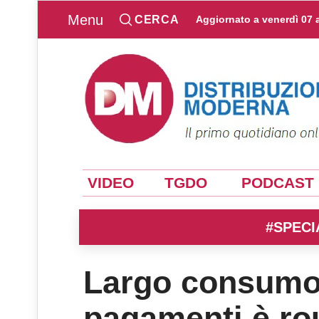
Menu
CERCA
Aggiornato a
venerdì 07 
VIDEO
TGDO
PODCAST
#SPECI
Largo consumo: 
pagamenti è ro