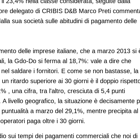
l 23,4% nella classe considerata, seguite dalla
ore delegato di CRIBIS D&B Marco Preti comment
dalla sua società sulle abitudini di pagamento delle
mento delle imprese italiane, che a marzo 2013 si 
ali, la Gdo-Do si ferma al 18,7%: vale a dire che
el saldare i fornitori. E come se non bastasse, la
n ritardo superiore ai 30 giorni è il doppio rispetto
, una cifra, tra l'altro, cresciuta di 5,4 punti
 A livello geografico, la situazione è decisamente p
i puntualità a marzo del 29,1%, mentre precipita al
operatori paga oltre i 30 giorni.
udio sui tempi dei pagamenti commerciali che noi di