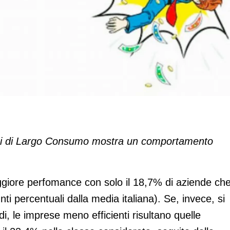
i pagamenti è routine
eni di Largo Consumo mostra un comportamento
eggiore perfomance con solo il 18,7% di aziende ch
nti percentuali dalla media italiana). Se, invece, si
edi, le imprese meno efficienti risultano quelle