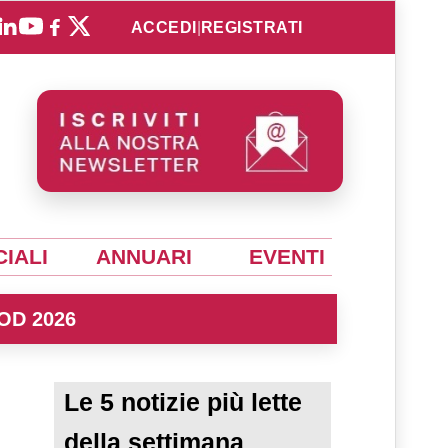
ACCEDI
|
REGISTRATI
IALI
ANNUARI
EVENTI
OD 2026
Le 5 notizie più lette
della settimana