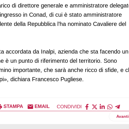
arico di direttore generale e amministratore delega
 ingresso in Conad, di cui è stato amministratore
dente della Repubblica l’ha nominato Cavaliere del
ata accordata da Inalpi, azienda che sta facendo un
è un punto di riferimento del territorio. Sono
no importante, che sarà anche ricco di sfide, e 
lpi», dichiara Francesco Pugliese.
STAMPA
EMAIL
CONDIVIDI
nominata direttrice marketing di Crai
Artico
Avanti