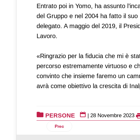
Entrato poi in Yomo, ha assunto l’inc
del Gruppo e nel 2004 ha fatto il suo
delegato. A maggio del 2019, il Presi
Lavoro.
«Ringrazio per la fiducia che mi è st
percorso estremamente virtuoso e che 
convinto che insieme faremo un cammi
avrà come obiettivo la crescita di Ina
PERSONE
|
28 Novembre 2023
Articolo precedente: Federica Palermini 
Prec