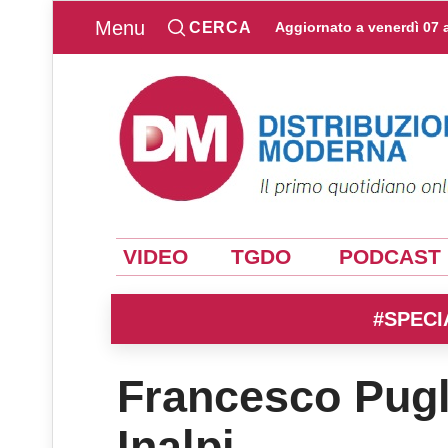
Menu
CERCA
Aggiornato a
venerdì 07 
VIDEO
TGDO
PODCAST
#SPECI
Francesco Pugl
Inalpi