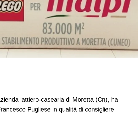
 Cda di Inalpi
 azienda lattiero-casearia di Moretta (Cn), ha
Francesco Pugliese in qualità di consigliere