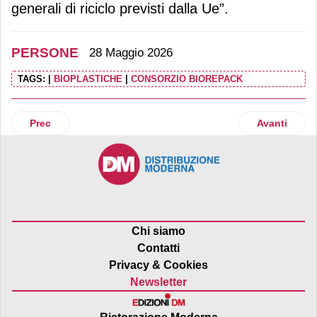
generali di riciclo previsti dalla Ue”.
PERSONE
28 Maggio 2026
TAGS:
|
BIOPLASTICHE
|
CONSORZIO BIOREPACK
Articolo precedente: Fondazione Qualivita: Cesare Mazzett
Articolo succ
Prec
Avanti
Chi siamo
Contatti
Privacy & Cookies
Newsletter