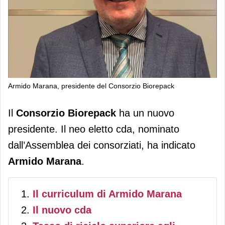
Armido Marana, presidente del Consorzio Biorepack
Consorzio Biorepack, cambio al
Il
Consorzio Biorepack
ha un nuovo
vertice: Armido Marana nuovo
presidente. Il neo eletto cda, nominato
presidente
dall’Assemblea dei consorziati, ha indicato
Armido Marana
.
Il curriculum di Armido Marana
Il nuovo cda