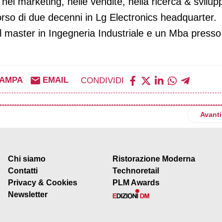
el marketing, nelle vendite, nella ricerca & svilup
corso di due decenni in Lg Electronics headquarter.
l master in Ingegneria Industriale e un Mba presso
TAMPA
EMAIL
CONDIVIDI
nuovo direttore generale di Sapori Artigianali
Artico
Avanti
Chi siamo
Ristorazione Moderna
Contatti
Technoretail
Privacy & Cookies
PLM Awards
Newsletter