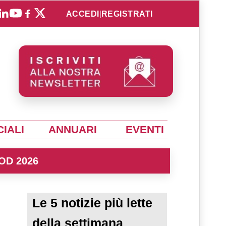
ACCEDI
|
REGISTRATI
IALI
ANNUARI
EVENTI
OD 2026
Le 5 notizie più lette
della settimana