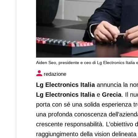
Aiden Seo, presidente e ceo di Lg Electronics Italia 
Aiden Seo alla guida di Lg El
redazione
Lg Electronics Italia
annuncia la no
Lg Electronics Italia
e
Grecia
. Il n
porta con sé una solida esperienza tre
una profonda conoscenza dell’azienda,
crescente responsabilità. L’obiettivo d
raggiungimento della vision delineata a