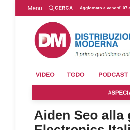
Menu
CERCA
Aggiornato a
venerdì 07 
VIDEO
TGDO
PODCAST
#SPECI
Aiden Seo alla 
Electronics Ital