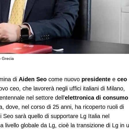
e Grecia
ectronics Italia e Grecia
mina di
Aiden Seo
come nuovo
presidente
e
ceo
uovo ceo, che lavorerà negli uffici italiani di Milano,
ntennale nel settore dell’
elettronica di consum
 dove, nel corso di 25 anni, ha ricoperto ruoli di
i Seo sarà quello di supportare Lg Italia nel
 livello globale da Lg, cioè la transizione di Lg in 