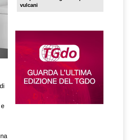
vulcani
di
o
e
una