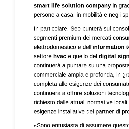
smart life solution
company
in gra
persone a casa, in mobilità e negli sp
In particolare, Seo punterà sul conso
segmenti premium dei mercati consum
elettrodomestico e dell’
information 
settore
hvac
e quello del
digital sig
continuerà a puntare su una proposta 
commerciale ampia e profonda, in grad
completa alle esigenze dei consumato
continuerà a offrire soluzioni tecnolo
richiesto dalle attuali normative local
esigenze installative dei partner di pr
«Sono entusiasta di assumere questo 