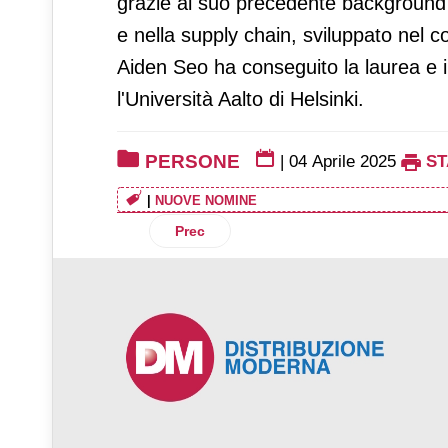
grazie al suo precedente background n
e nella supply chain, sviluppato nel 
Aiden Seo ha conseguito la laurea e i
l'Università Aalto di Helsinki.
PERSONE
|
04 Aprile 2025
S
|
NUOVE NOMINE
Articolo precedente: John Agostini è il 
Prec
♿