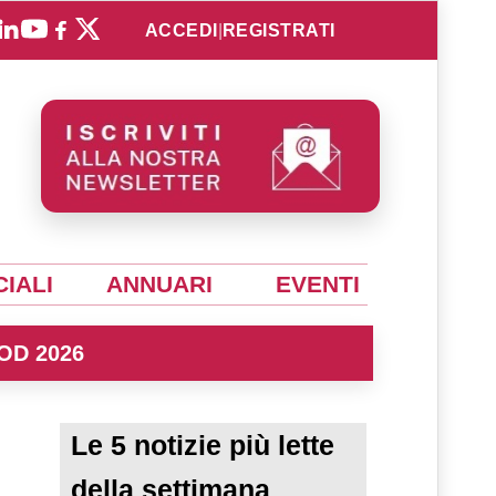
ACCEDI
|
REGISTRATI
IALI
ANNUARI
EVENTI
OD 2026
Le 5 notizie più lette
della settimana