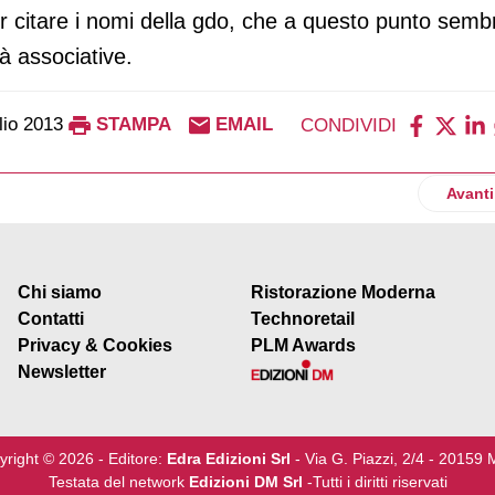
r citare i nomi della gdo, che a questo punto semb
tà associative.
lio 2013
STAMPA
EMAIL
CONDIVIDI
fratelli Rossetto
Artico
Avanti
Chi siamo
Ristorazione Moderna
Contatti
Technoretail
Privacy & Cookies
PLM Awards
Newsletter
yright © 2026 - Editore:
Edra Edizioni Srl
- Via G. Piazzi, 2/4 - 20159 
Testata del network
Edizioni DM Srl
-Tutti i diritti riservati