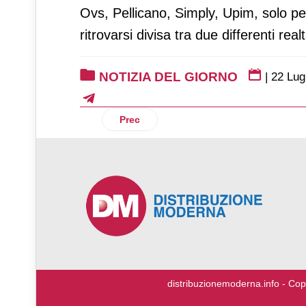
Ovs, Pellicano, Simply, Upim, solo pe
ritrovarsi divisa tra due differenti real
NOTIZIA DEL GIORNO
|
22 Lug
Articolo precedente: Quei no global dei 
Prec
♿
distribuzionemoderna.info - Cop