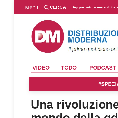
Menu
CERCA
Aggiornato a
venerdì 07 
VIDEO
TGDO
PODCAST
#SPECI
Una rivoluzione
mondo della g