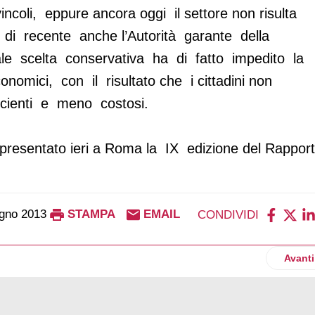
incoli, eppure ancora oggi il settore non risulta
 di recente anche l’Autorità garante della
e scelta conservativa ha di fatto impedito la
nomici, con il risultato che i cittadini non
ficienti e meno costosi.
resentato ieri a Roma la IX edizione del Rappor
gno 2013
STAMPA
EMAIL
CONDIVIDI
decisamente ben meritato
Articol
Avanti