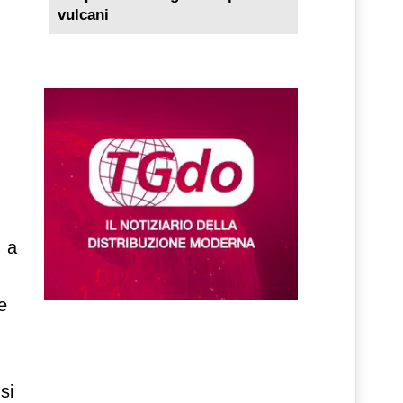
vulcani
o a
e
si