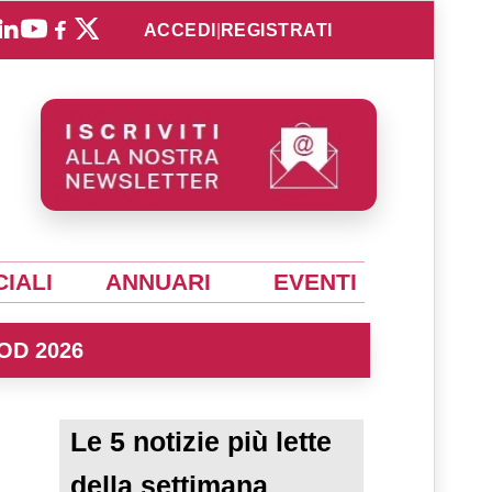
ACCEDI
|
REGISTRATI
IALI
ANNUARI
EVENTI
OD 2026
Le 5 notizie più lette
della settimana