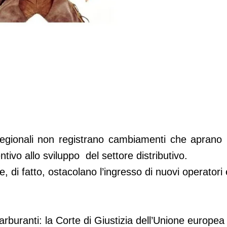
ltre il selvaggio West
regionali non registrano cambiamenti che apran
tivo allo sviluppo del settore distributivo.
, di fatto, ostacolano l’ingresso di nuovi operatori 
carburanti: la Corte di Giustizia dell’Unione europea 