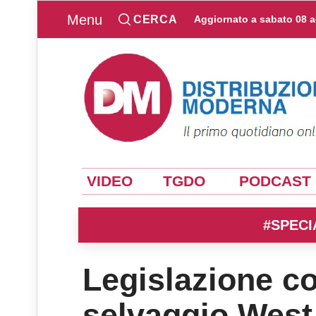
Menu
CERCA
Aggiornato a
sabato 08 
VIDEO
TGDO
PODCAST
#SPECI
Legislazione co
selvaggio West