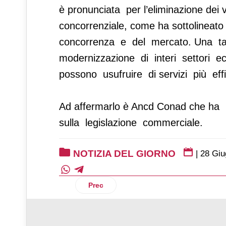
è pronunciata per l’eliminazione dei v
concorrenziale, come ha sottolineato
concorrenza e del mercato. Una tal
modernizzazione di interi settori eco
possono usufruire di servizi più ef
Ad affermarlo è Ancd Conad che ha p
sulla legislazione commerciale.
NOTIZIA DEL GIORNO
|
28 Giu
Articolo precedente: Selex: un bronzo 
Prec