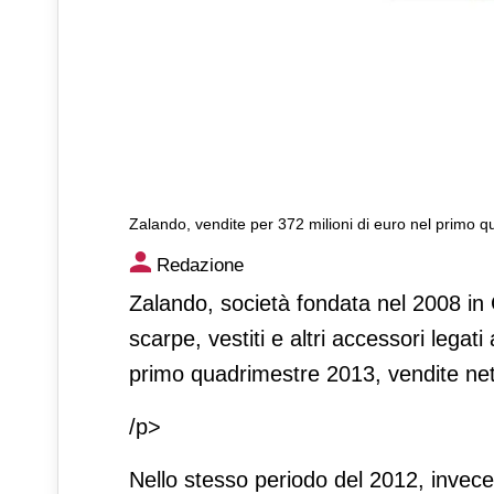
Zalando, vendite per 372 milioni di euro nel primo 
Zalando, vendite per 372 mil
Redazione
Zalando, società fondata nel 2008 in 
scarpe, vestiti e altri accessori legat
primo quadrimestre 2013, vendite nette
/p>
Nello stesso periodo del 2012, invece,