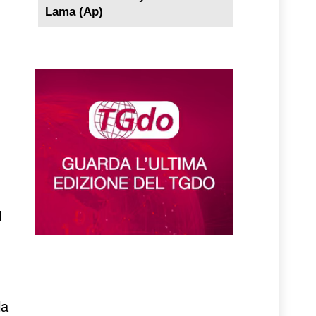
Lama (Ap)
3
l
la