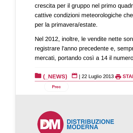
crescita per il gruppo nel primo quad
cattive condizioni meteorologiche che 
per la primavera/estate.
Nel 2012, inoltre, le vendite nette son
registrare l’anno precedente e, sempr
mercati, portando così a 14 il numero t
(_NEWS)
|
22 Luglio 2013
STA
Articolo precedente: Conad pronta allo 
Prec