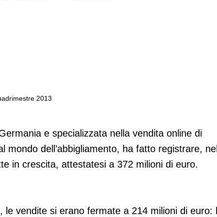
quadrimestre 2013
ioni di euro nel primo quadrimestre 201
Germania e specializzata nella vendita online di
i al mondo dell’abbigliamento, ha fatto registrare, ne
 in crescita, attestatesi a 372 milioni di euro.
 le vendite si erano fermate a 214 milioni di euro: 