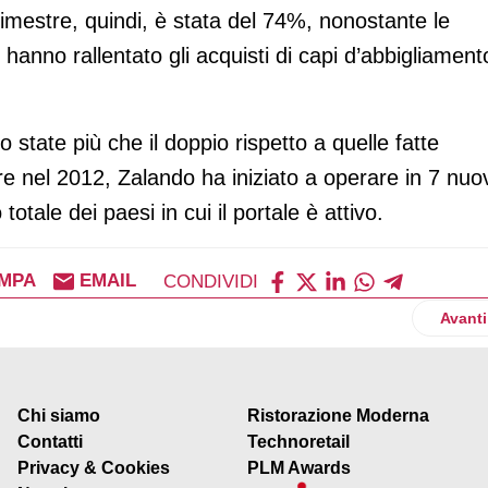
rimestre, quindi, è stata del 74%, nonostante le
hanno rallentato gli acquisti di capi d’abbigliament
o state più che il doppio rispetto a quelle fatte
e nel 2012, Zalando ha iniziato a operare in 7 nuo
otale dei paesi in cui il portale è attivo.
MPA
EMAIL
CONDIVIDI
sbarco negli Usa grazie a un accordo con Sears
Artico
Avanti
Chi siamo
Ristorazione Moderna
Contatti
Technoretail
Privacy & Cookies
PLM Awards