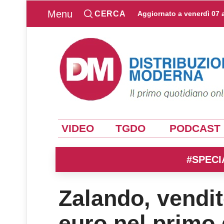
Menu
CERCA
Aggiornato a
venerdì 07 
VIDEO
TGDO
PODCAST
#SPECI
Zalando, vendit
euro nel primo