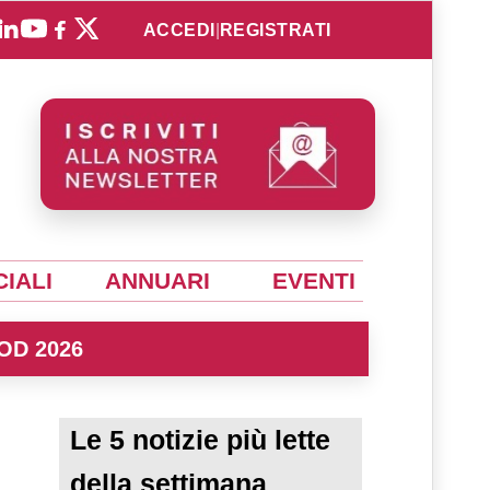
ACCEDI
|
REGISTRATI
IALI
ANNUARI
EVENTI
OD 2026
Le 5 notizie più lette
della settimana