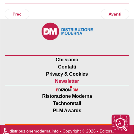
Articolo precedente: Macfrut organizza il Primo Forum Interna
Articolo suc
Prec
Avanti
Chi siamo
Contatti
Privacy & Cookies
Newsletter
Ristorazione Moderna
Technoretail
PLM Awards
♿
distribuzionemoderna.info - Copyright © 2026 - Editore:
Edra