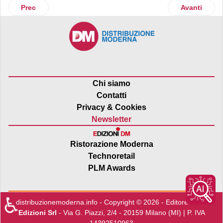
Articolo precedente: Torna la campagna annuale di promoz
Articolo suc
Prec
Avanti
Chi siamo
Contatti
Privacy & Cookies
Newsletter
Ristorazione Moderna
Technoretail
PLM Awards
♿
distribuzionemoderna.info - Copyright © 2026 - Editore:
Edra
Edizioni Srl
- Via G. Piazzi, 2/4 - 20159 Milano (MI) | P. IVA
14392510963