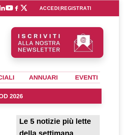
ACCEDI
|
REGISTRATI
IALI
ANNUARI
EVENTI
OD 2026
e
Le 5 notizie più lette
della settimana