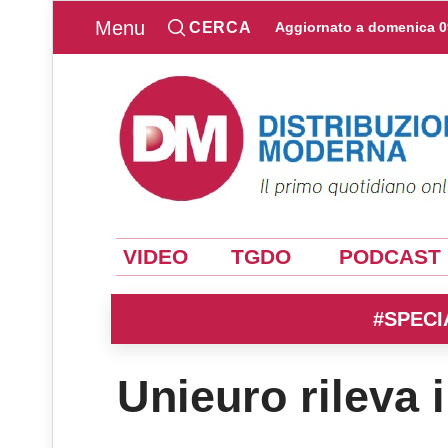
Menu
CERCA
Aggiornato a
domenica 0
VIDEO
TGDO
PODCAST
#SPECI
Unieuro rileva 