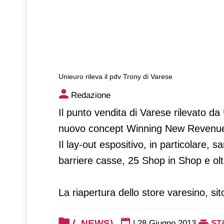
Unieuro rileva il pdv Trony di Varese
Unieuro rileva il pdv Trony d
Redazione
Il punto vendita di Varese rilevato d
nuovo concept Winning New Revenue d
Il lay-out espositivo, in particolare, 
barriere casse, 25 Shop in Shop e ol
La riapertura dello store varesino, si
(_NEWS)
|
28 Giugno 2013
ST