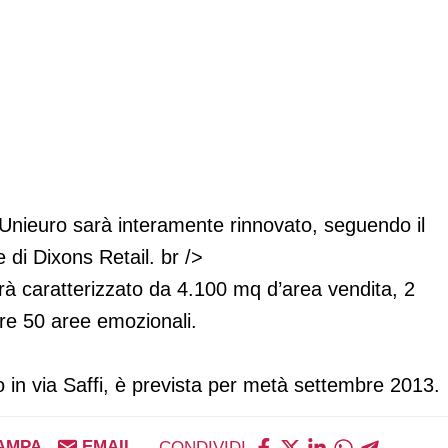
i Varese
a Unieuro sarà interamente rinnovato, seguendo il
i Dixons Retail. br />
sarà caratterizzato da 4.100 mq d’area vendita, 2
tre 50 aree emozionali.
to in via Saffi, è prevista per metà settembre 2013.
AMPA
EMAIL
CONDIVIDI