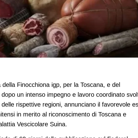
mi di Toscana e Umbria
 della Finocchiona igp, per la Toscana, e del
a, dopo un intenso impegno e lavoro coordinato svol
delle rispettive regioni, annunciano il favorevole es
nitensi in merito al riconoscimento di Toscana e
alattia Vescicolare Suina.