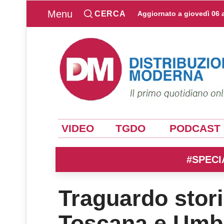
Menu
CERCA
Aggiornato a
giovedì 06 
VIDEO
TGDO
PODCAST
#SPECI
Traguardo stori
Toscana e Umb