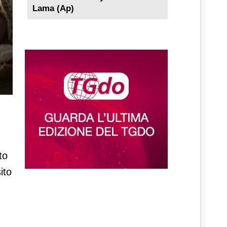
Lama (Ap)
to
ito