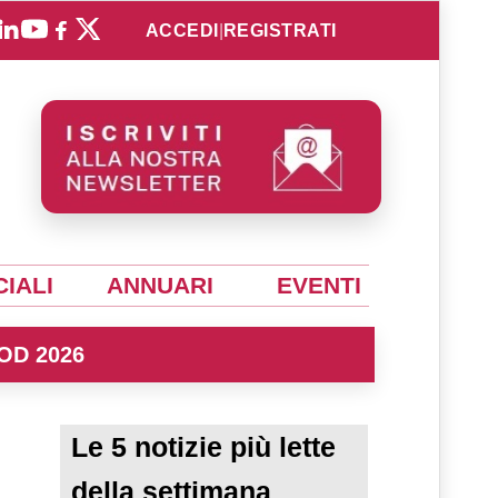
ACCEDI
|
REGISTRATI
IALI
ANNUARI
EVENTI
OD 2026
Le 5 notizie più lette
della settimana