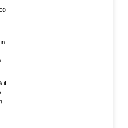
400
in
n
 il
o
n