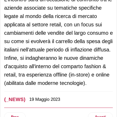
aziende associate su tematiche specifiche
legate al mondo della ricerca di mercato
applicata al settore retail, con un focus sui
cambiamenti delle vendite del largo consumo e
su come si evolverà il carrello della spesa degli
italiani nell’attuale periodo di inflazione diffusa.
Infine, si indagheranno le nuove dinamiche
d’acquisto all’interno del comparto fashion &
retail, tra esperienza offline (in-store) e online
(abilitata dalle moderne tecnologie).
(_NEWS)
19 Maggio 2023
Articolo precedente: Grano duro: nel 2023 attesi oltre 4 mln 
Articolo suc
Prec
Avanti