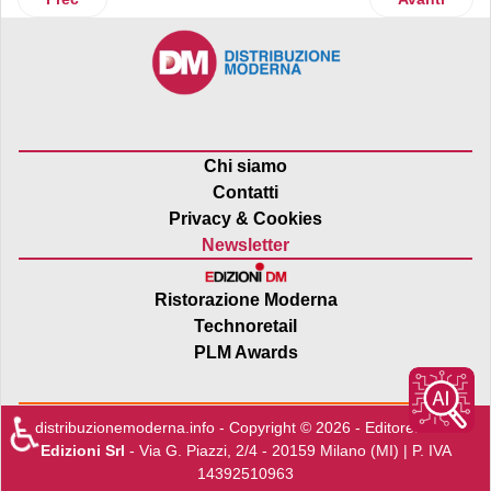
Chi siamo
Contatti
Privacy & Cookies
Newsletter
Ristorazione Moderna
Technoretail
PLM Awards
♿
distribuzionemoderna.info - Copyright © 2026 - Editore:
Edra
Edizioni Srl
- Via G. Piazzi, 2/4 - 20159 Milano (MI) | P. IVA
14392510963