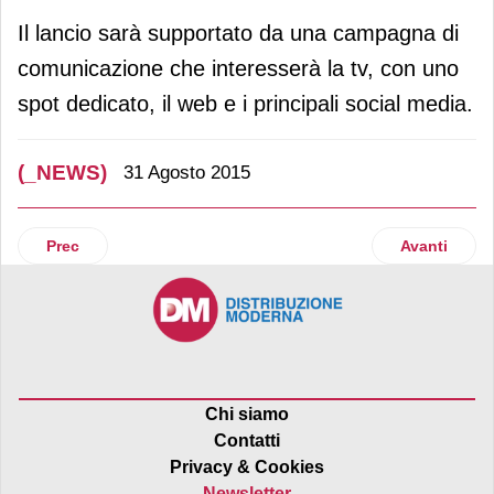
Il lancio sarà supportato da una campagna di
comunicazione che interesserà la tv, con uno
spot dedicato, il web e i principali social media.
(_NEWS)
31 Agosto 2015
Articolo precedente: Technical Consumer Goods: fatturato in
Articolo suc
Prec
Avanti
Chi siamo
Contatti
Privacy & Cookies
Newsletter