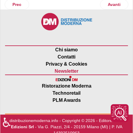
Articolo precedente: Conserve Italia punta sulla sostenibili
Articolo suc
Prec
Avanti
Chi siamo
Contatti
Privacy & Cookies
Newsletter
Ristorazione Moderna
Technoretail
PLM Awards
♿
distribuzionemoderna.info - Copyright © 2026 - Editore:
Edra
Edizioni Srl
- Via G. Piazzi, 2/4 - 20159 Milano (MI) | P. IVA
14392510963